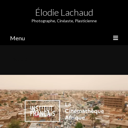
Élodie Lachaud
Photographe, Cinéaste, Plasticienne
Menu
Photographie
EL studio
Résidence
Performance
Métrage
Édition
À propos