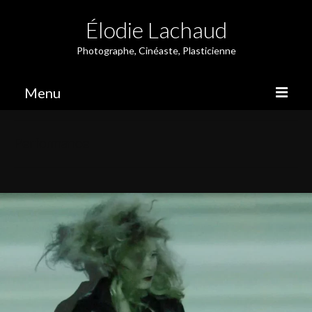
Élodie Lachaud
Photographe, Cinéaste, Plasticienne
Menu
Photographie
Performance
Résidence
Performance
Métrage
Édition
À propos